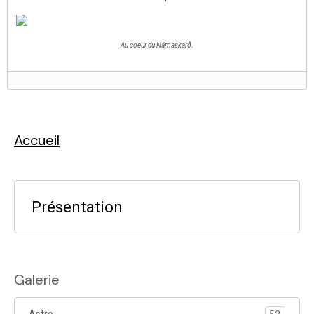
.
Au coeur du
Námaskarð
Accueil
Présentation
Galerie