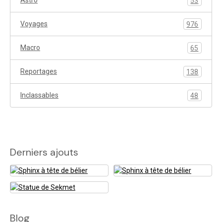
Astro
53
Voyages
976
Macro
65
Reportages
138
Inclassables
48
Derniers ajouts
Blog