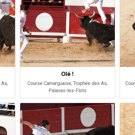
OIé !
 As,
Course Camarguaise, Trophée des As,
Cour
Palavas-les-Flots