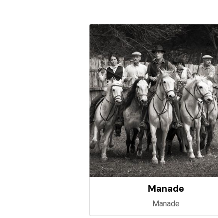
Manade
Manade