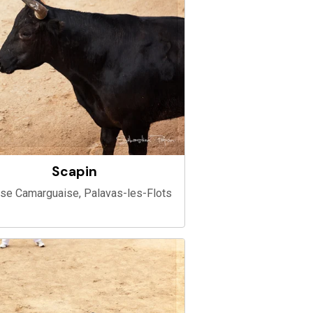
Scapin
se Camarguaise, Palavas-les-Flots