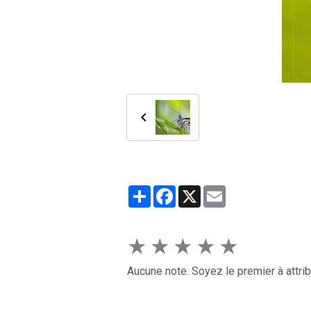
Partager
Facebook
X
Email
★
★
★
★
★
Aucune note. Soyez le premier à attrib