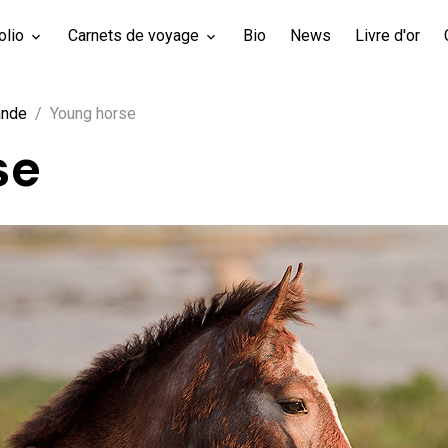
olio
Carnets de voyage
Bio
News
Livre d'or
ande
Young horse
se