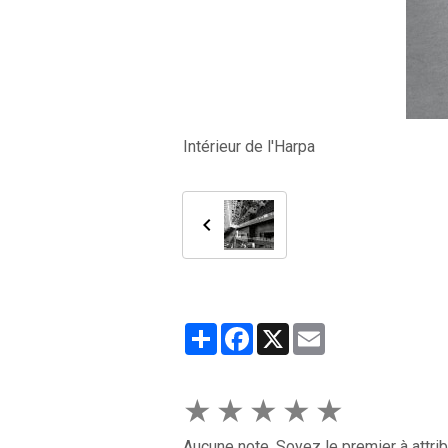
Intérieur de l'Harpa
Partager
Facebook
X
Email
★
★
★
★
★
Aucune note. Soyez le premier à attrib