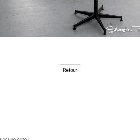
Retour
uer une note !