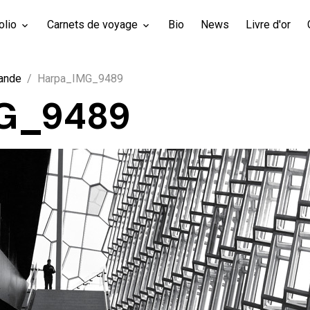
olio
Carnets de voyage
Bio
News
Livre d'or
lande
Harpa_IMG_9489
G_9489