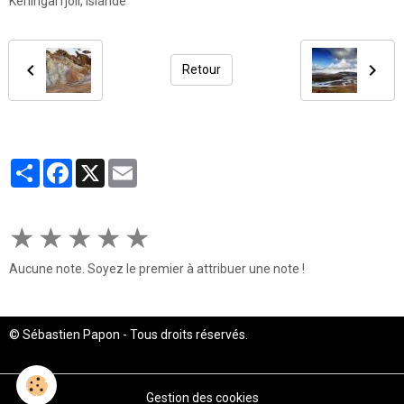
Kerlingarfjöll, Islande
Retour
Partager
Facebook
X
Email
★
★
★
★
★
Aucune note. Soyez le premier à attribuer une note !
© Sébastien Papon - Tous droits réservés.
Gestion des cookies