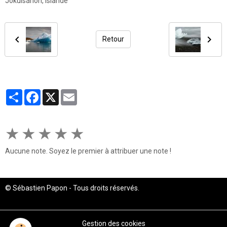
Jökulsárlón, Islande
Retour
Partager
Facebook
X
Email
★
★
★
★
★
Aucune note. Soyez le premier à attribuer une note !
© Sébastien Papon - Tous droits réservés.
Gestion des cookies