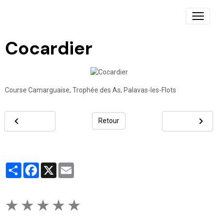
Cocardier
Course Camarguaise, Trophée des As, Palavas-les-Flots
Retour
Partager
Facebook
X
Email
★
★
★
★
★