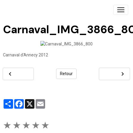
Carnaval_IMG_3866_8
Carnaval d'Annecy 2012
Retour
Partager
Facebook
X
Email
★
★
★
★
★