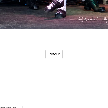
Retour
uer une note !