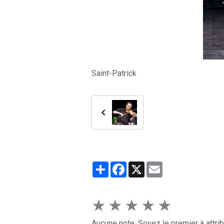
Saint-Patrick
Partager
Facebook
X
Email
★
★
★
★
★
Aucune note. Soyez le premier à attrib